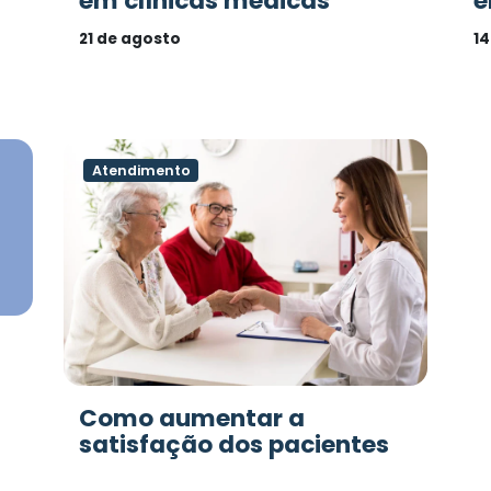
em clínicas médicas
e
21 de agosto
14
Atendimento
s
Como aumentar a
satisfação dos pacientes