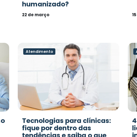
humanizado?
22 de março
15
Atendimento
mo
Tecnologias para clínicas:
4
fique por dentro das
l
tendências e saiba o que
i