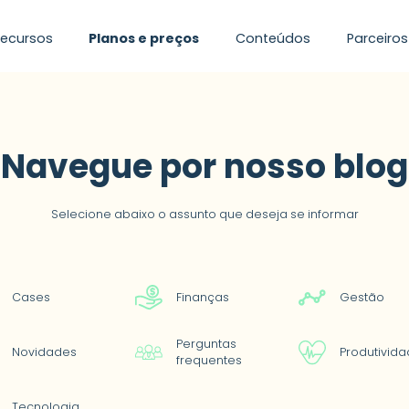
Recursos
Planos e preços
Conteúdos
Parceiros
scomplicar a gestão d
Navegue por nosso blog
Selecione abaixo o assunto que deseja se informar
Cases
Finanças
Gestão
Perguntas
Novidades
Produtivid
frequentes
Tecnologia