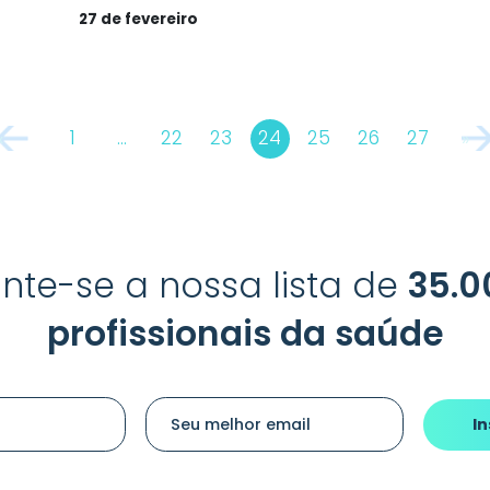
27 de fevereiro
1
…
22
23
24
25
26
27
«
»
nte-se a nossa lista de
35.0
profissionais da saúde
Seu nome
Seu melhor email
I