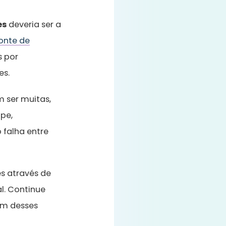
es
deveria ser a
onte de
s por
es.
 ser muitas,
ipe,
falha entre
s através de
l.
Continue
um desses