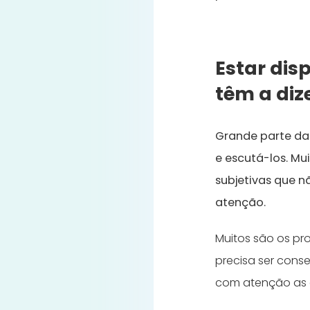
Estar dis
têm a diz
Grande parte das
e escutá-los. Mu
subjetivas que 
atenção.
Muitos são os pr
precisa ser conse
com atenção as qu