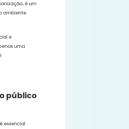
umanização, é um
no ambiente
ial e
 apenas uma
r
o público
é essencial