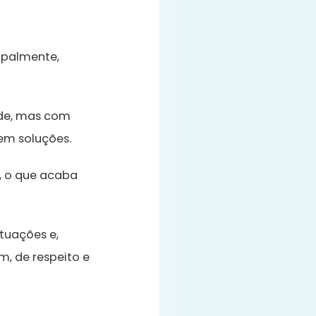
cipalmente,
ade, mas com
 em soluções.
, o que acaba
ituações e,
im, de respeito e