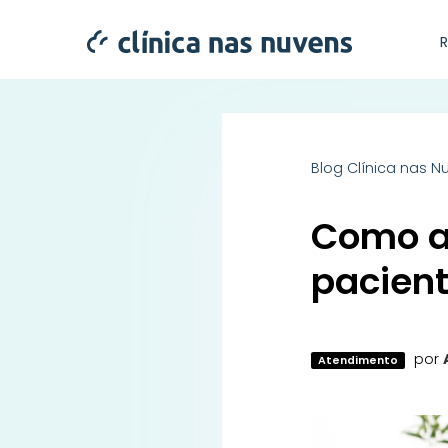
Blog Clínica nas N
Como a
pacien
por
Atendimento