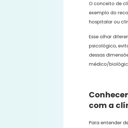
O conceito de cl
exemplo do reco
hospitalar ou clí
Esse olhar difer
psicológico, ev
dessas dimensõe
médico/biológic
Conhecer 
com a clí
Para entender de