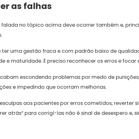
er as falhas
de falada no tópico acima deve ocorrer também e, prin
.
ica ter uma gestão fraca e com padrão baixo de qualid
de e maturidade. É preciso reconhecer os erros e focar
 acabam escondendo problemas por medo de punições
ções e impedindo que ocorram melhorias.
desculpas aos pacientes por erros cometidos, reverter s
rer atrás” para corrigí-las não é sinal de desespero e, s