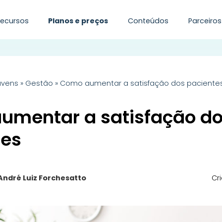
Recursos
Planos e preços
Conteúdos
Parceiros
uvens
»
Gestão
»
Como aumentar a satisfação dos paciente
umentar a satisfação d
tes
André Luiz Forchesatto
Cr