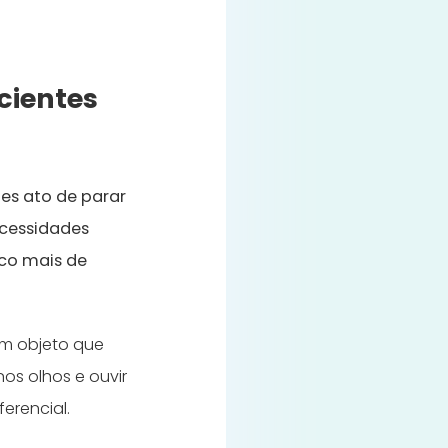
cientes
es ato de parar
ecessidades
uco mais de
um objeto que
os olhos e ouvir
erencial.