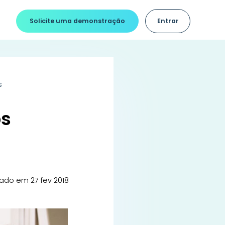
Solicite uma demonstração
Entrar
s
os
iado em 27 fev 2018