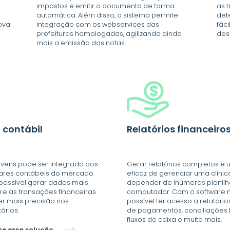
impostos e emitir o documento de forma
as 
s
automática. Além disso, o sistema permite
det
ova
integração com os webservices das
fáci
prefeituras homologadas, agilizando ainda
des
mais a emissão das notas.
 contábil
Relatórios financeiro
uvens pode ser integrado aos
Gerar relatórios completos é
wares contábeis do mercado.
eficaz de gerenciar uma clínic
possível gerar dados mais
depender de inúmeras planilh
re as transações financeiras
computador. Com o software 
ter mais precisão nos
possível ter acesso a relatóri
ários.
de pagamentos, conciliações 
fluxos de caixa e muito mais.
re essa solução