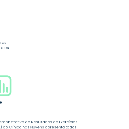
iras
ra os
E
emonstrativo de Resultados de Exercícios
E) do Clínica nas Nuvens apresenta todas