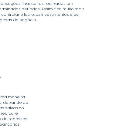
transações financeiras realizadas em
erminados períodos. Assim, fica muito mais
l controlar o lucro, os investimentos e as
pesas do negócio.
s
 uma maneira
a, deixando de
as salvas no
médico, é
os de repasses
bancárias,