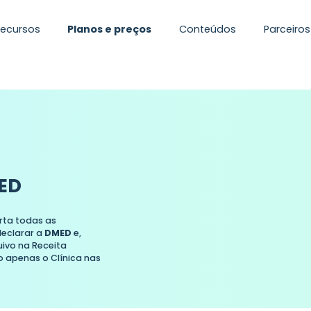
Recursos
Planos e preços
Conteúdos
Parceiros
ED
rta todas as
declarar a
DMED
e,
uivo na Receita
ndo apenas o Clínica nas