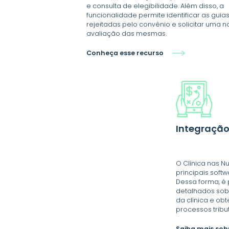
e consulta de elegibilidade. Além disso, a
funcionalidade permite identificar as guia
rejeitadas pelo convênio e solicitar uma n
avaliação das mesmas.
Conheça esse recurso
Integração
O Clínica nas N
principais soft
Dessa forma, é 
detalhados sob
da clínica e ob
processos tribut
Saiba mais sob