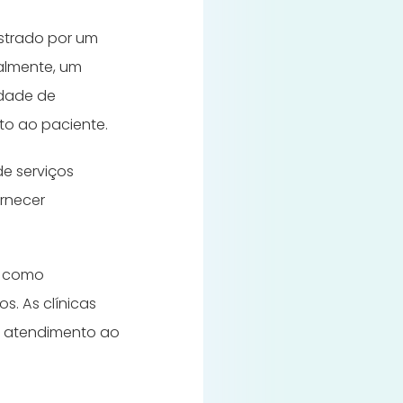
istrado por um
ralmente, um
edade de
to ao paciente.
e serviços
ornecer
, como
s. As clínicas
e atendimento ao