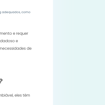
ing adequados, como
imento e requer
idadoso e
s necessidades de
?
mbiável, eles têm