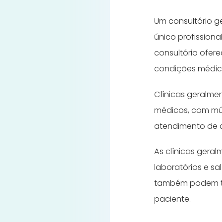
Um consultório g
único profission
consultório ofer
condições médica
Clínicas geralme
médicos, com múl
atendimento de 
As clínicas gera
laboratórios e sa
também podem te
paciente.