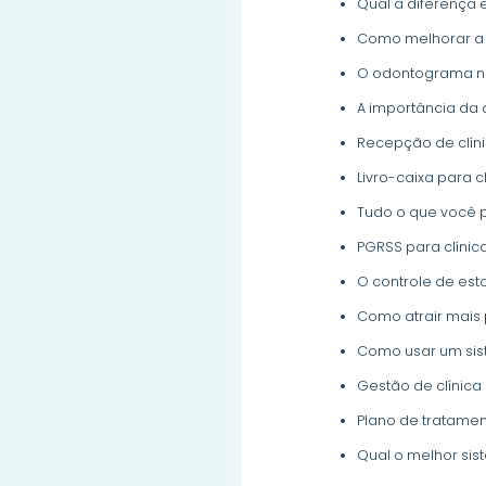
Qual a diferença e
Como melhorar a 
O odontograma na
A importância da
Recepção de clíni
Livro-caixa para 
Tudo o que você p
PGRSS para clínic
O controle de est
Como atrair mais 
Como usar um sist
Gestão de clínica
Plano de tratame
Qual o melhor sis