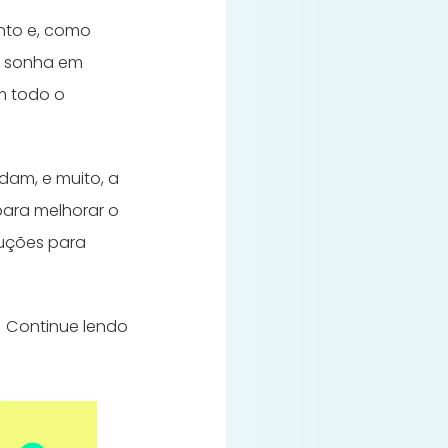
ento e, como
e sonha em
m todo o
dam, e muito, a
 para melhorar o
luções para
? Continue lendo