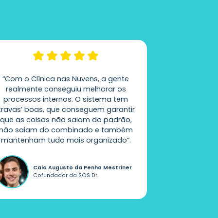
“Com o Clínica nas Nuvens, a gente
“Para a recep
realmente conseguiu melhorar os
de usar. Para
processos internos. O sistema tem
odontoló
‘travas’ boas, que conseguem garantir
pessoal do
que as coisas não saiam do padrão,
tem um m
não saiam do combinado e também
relatórios e 
mantenham tudo mais organizado”.
Dr.
Caio Augusto da Penha Mestriner
Esp
Cofundador da SOS Dr.
pro