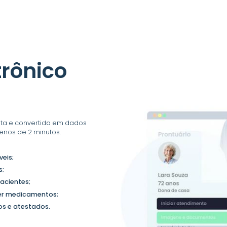
trônico
rita e convertida em dados
enos de 2 minutos.
eis;
s;
acientes;
ver medicamentos;
os e atestados.