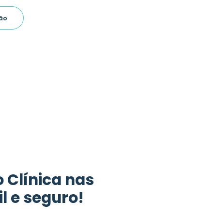
ão
o Clínica nas
l e seguro!