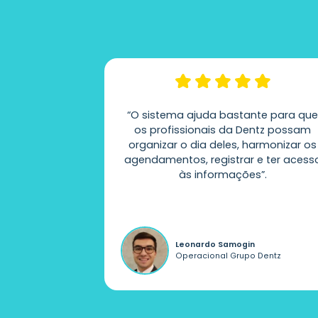
 um software
“O sistema ajuda bastante para qu
ações que
os profissionais da Dentz possam
co quanto o
organizar o dia deles, harmonizar os
e, podemos
agendamentos, registrar e ter acess
ços em um só
às informações”.
m suporte
.
 Santos Rosa
Leonardo Samogin
mento da Doutor
Operacional Grupo Dentz