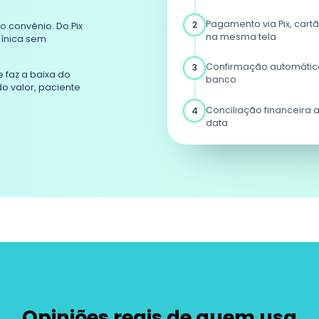
Pagamento via Pix, cartã
2
o convênio. Do Pix
na mesma tela
línica sem
Confirmação automátic
3
 faz a baixa do
banco
o valor, paciente
Conciliação financeira 
4
data
Opiniões reais de quem usa