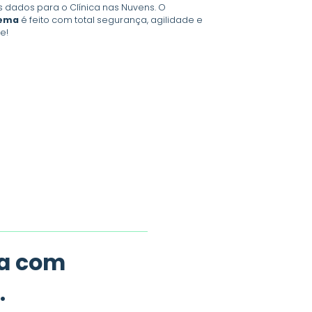
us dados para o Clínica nas Nuvens. O
tema
é feito com total segurança, agilidade e
e!
ca com
.