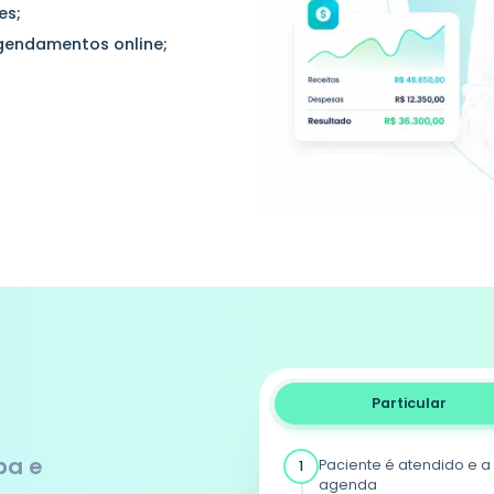
es;
gendamentos online;
Particular
ba e
Paciente é atendido e 
1
agenda