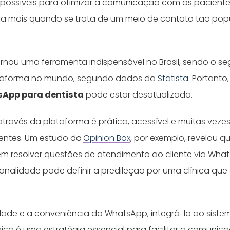
possíveis para otimizar a comunicação com os pacient
a mais quando se trata de um meio de contato tão pop
tornou uma ferramenta indispensável no Brasil, sendo o s
lataforma no mundo, segundo dados da
Statista
. Portanto
App para dentista
pode estar desatualizada.
ravés da plataforma é prática, acessível e muitas vezes
entes. Um estudo da
Opinion Box
, por exemplo, revelou q
erem resolver questões de atendimento ao cliente via Wha
ionalidade pode definir a predileção por uma clínica qu
ade e a conveniência do WhatsApp, integrá-lo ao sist
gica é uma estratégia essencial para facilitar a comunic