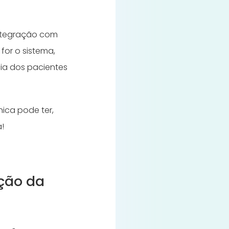
integração com
or o sistema,
cia dos pacientes
ica pode ter,
a!
ção da