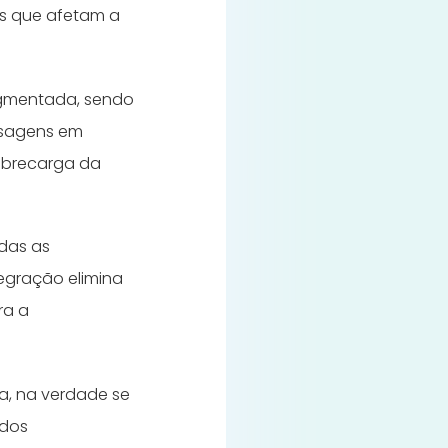
ões que afetam a
gmentada, sendo
nsagens em
sobrecarga da
odas as
egração elimina
ra a
ma, na verdade se
 dos