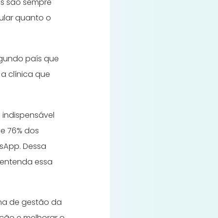
es são sempre
ular quanto o
egundo país que
, a clínica que
 indispensável
ue 76% dos
tsApp. Dessa
e entenda essa
ema de gestão da
ação e melhorar o