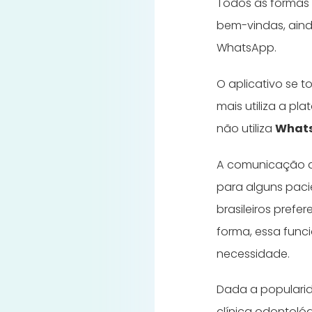
Todos as formas 
bem-vindas, aind
WhatsApp.
O aplicativo se 
mais utiliza a p
não utiliza
Whats
A comunicação at
para alguns paci
brasileiros pref
forma, essa func
necessidade.
Dada a popularid
clínica odontoló