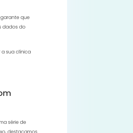
e garante que
os dados do
a sua clínica
com
ma série de
aixo, destacamos