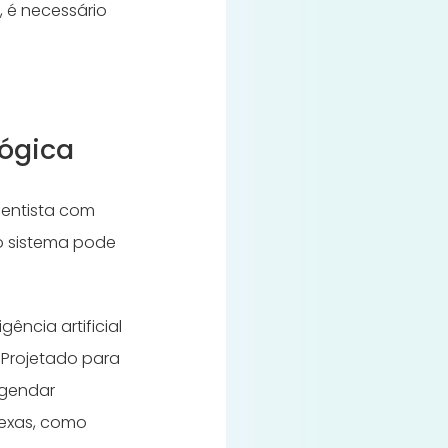
, é necessário
lógica
dentista com
o sistema pode
ência artificial
 Projetado para
agendar
lexas, como