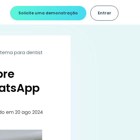
Solicite uma demonstração
Entrar
istema para dentistas com WhatsApp
bre
hatsApp
do em 20 ago 2024