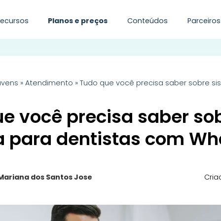
Recursos
Planos e preços
Conteúdos
Parceiros
uvens
»
Atendimento
»
Tudo que você precisa saber sobre s
e você precisa saber so
a para dentistas com W
Mariana dos Santos Jose
Cria