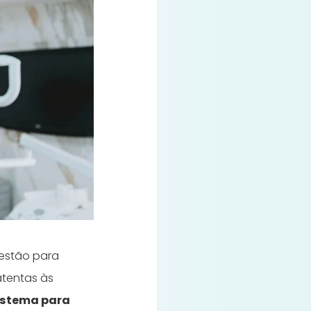
gestão para
atentas às
istema para