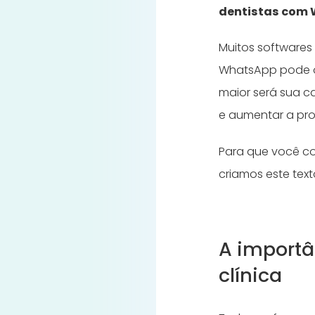
dentistas com
Muitos software
WhatsApp pode of
maior será sua 
e aumentar a pro
Para que você co
criamos este tex
A import
clínica