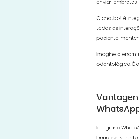
enviar lembretes
O chatbot é int
todas as interaç
paciente, manten
Imagine a enorme
odontológica. É 
Vantagen
WhatsAp
Integrar o Whats
benefícios, tant