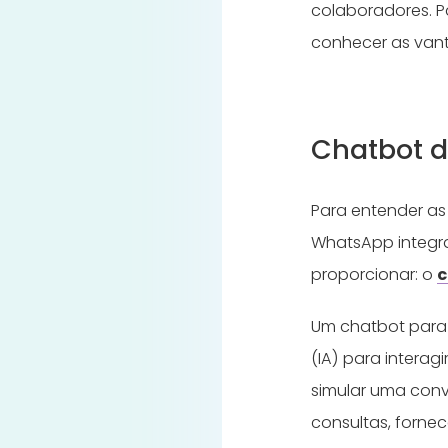
colaboradores. Pa
conhecer as van
Chatbot d
Para entender as
WhatsApp integra
proporcionar: o
c
Um chatbot para 
(IA) para intera
simular uma con
consultas, forne