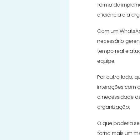
forma de implemen
eficiência e a o
Com um WhatsApp
necessário gere
tempo real e atua
equipe.
Por outro lado, 
interações com o
a necessidade de
organização.
O que poderia se
torna mais um m