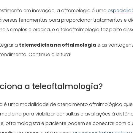
vestimento em inovação, a oftamologia é uma
especiali
diversas ferramentas para proporcionar tratamentos e d
is simples e precisa, e a teleoftalmologia faz parte diss
tegrar a
telemedicina na oftalmologia
e as vantagens
endimento. Continue a leitura!
iona a teleoftalmologia?
ia é uma modalidade de atendimento oftalmológico que
medicina para viabilizar consultas e avaliações à distânci
ne, oftalmologista e paciente podem se conectar com o 
, analisar imagens e até mesmo
prescrever tratamentos 