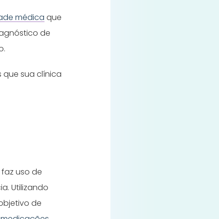
dade médica
que
iagnóstico de
o.
 que sua clínica
 faz uso de
a. Utilizando
objetivo de
e medicações