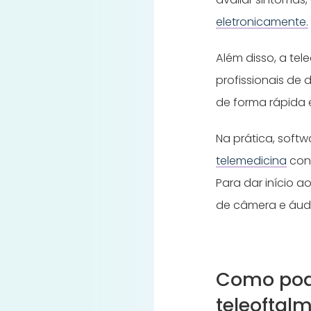
eletronicamente.
Além disso, a te
profissionais de 
de forma rápida 
Na prática, soft
telemedicina
cone
Para dar início a
de câmera e áudio
Como pode
teleoftal