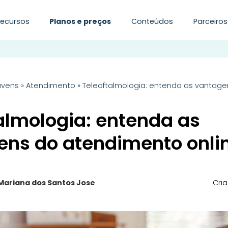
Recursos
Planos e preços
Conteúdos
Parceiros
uvens
»
Atendimento
»
Teleoftalmologia: entenda as vantag
almologia: entenda as
ens do atendimento onli
Mariana dos Santos Jose
Cri