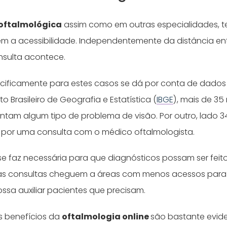
 oftalmológica
assim como em outras especialidades,
em a acessibilidade. Independentemente da distância en
consulta acontece.
ificamente para estes casos se dá por conta de dados
o Brasileiro de Geografia e Estatística (
IBGE
), mais de 35
entam algum tipo de problema de visão. Por outro, lado 34
por uma consulta com o médico oftalmologista.
 se faz necessária para que diagnósticos possam ser fei
as consultas cheguem a áreas com menos acessos para 
ossa auxiliar pacientes que precisam.
os benefícios da
oftalmologia online
são bastante evid