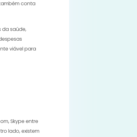
a também conta
s da saúde,
 despesas
ente viável para
om, Skype entre
ro lado, existem