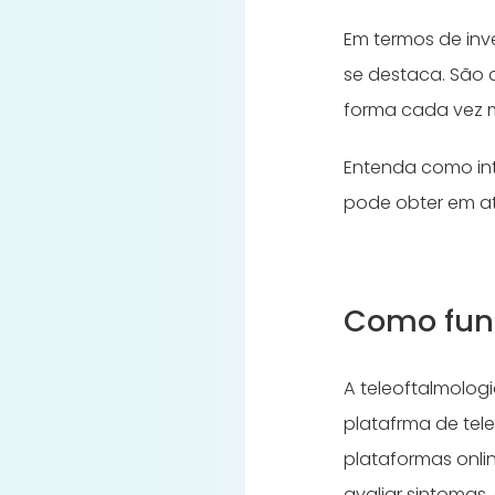
Em termos de in
se destaca. São 
forma cada vez ma
Entenda como in
pode obter em at
Como func
A teleoftalmolog
platafrma de tele
plataformas onli
avaliar sintomas