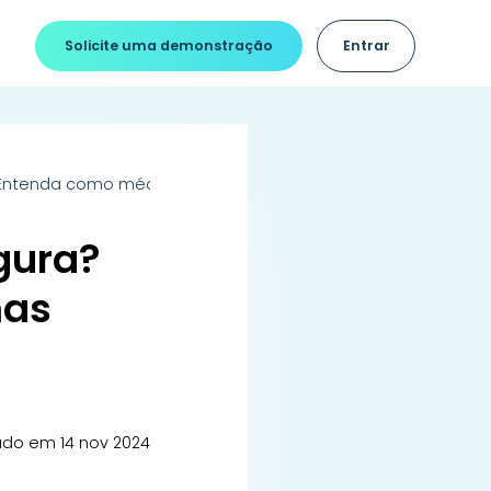
Solicite uma demonstração
Entrar
? Entenda como médicos e sistemas trabalham juntos
egura?
mas
ado em 14 nov 2024