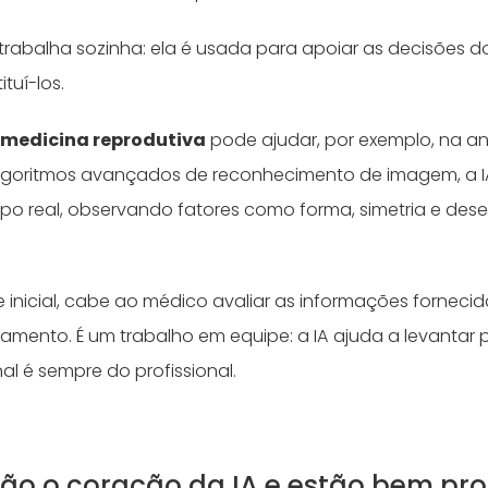
 trabalha sozinha: ela é usada para apoiar as decisões do
tuí-los.
 medicina reprodutiva
pode ajudar, por exemplo, na an
lgoritmos avançados de reconhecimento de imagem, a IA
o real, observando fatores como forma, simetria e des
 inicial, cabe ao médico avaliar as informações fornecida
mento. É um trabalho em equipe: a IA ajuda a levantar p
al é sempre do profissional.
ão o coração da IA e estão bem pr