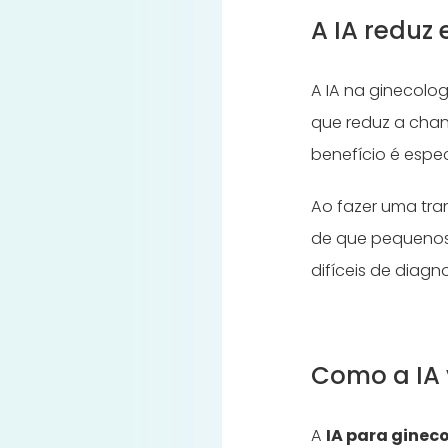
A IA reduz
A IA na ginecolog
que reduz a chan
benefício é espe
Ao fazer uma tran
de que pequenos
difíceis de diagn
Como a IA 
A
IA para ginec