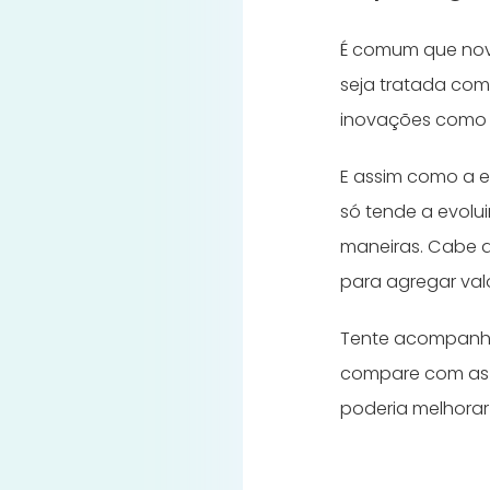
É comum que nov
seja tratada co
inovações como a
E assim como a e
só tende a evolui
maneiras. Cabe 
para agregar val
Tente acompanhar
compare com as p
poderia melhora