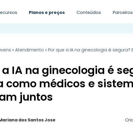
Recursos
Planos e preços
Conteúdos
Parceiros
uvens
»
Atendimento
»
Por que a IA na ginecologia é segura
 a IA na ginecologia é s
a como médicos e siste
ham juntos
Mariana dos Santos Jose
Cri