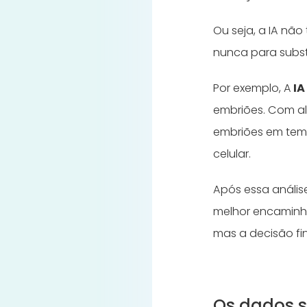
Ou seja, a IA não
nunca para substi
Por exemplo, A
IA
embriões. Com a
embriões em temp
celular.
Após essa análise
melhor encaminha
mas a decisão fin
Os dados s