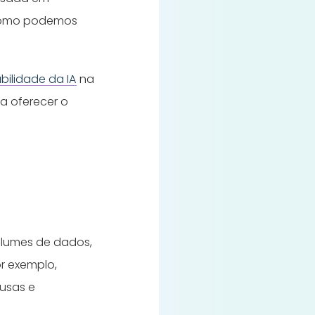
 como podemos
bilidade da IA
na
a oferecer o
olumes de dados,
or exemplo,
ausas e