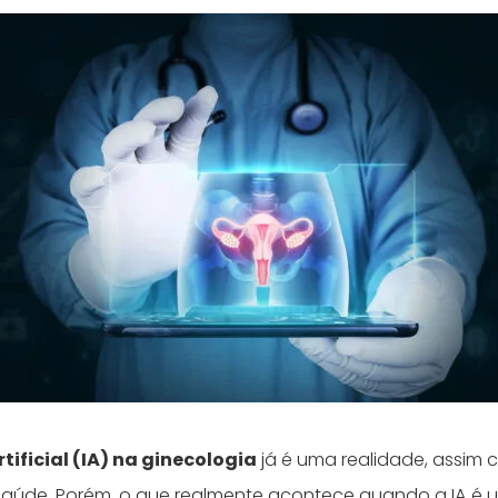
rtificial (IA) na ginecologia
já é uma realidade, assim
saúde. Porém, o que realmente acontece quando a IA é