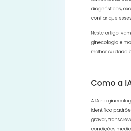
diagnósticos, e
confiar que ess
Neste artigo, va
ginecologia e mo
melhor cuidado à
Como a IA
A IA na ginecolo
identifica padrõe
gravar, transcrev
condições media