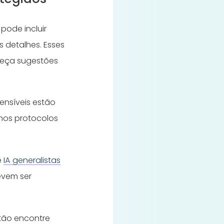
pode incluir
 detalhes. Esses
ereça sugestões
ensíveis estão
nos protocolos
e
IA generalistas
evem ser
ntão encontre