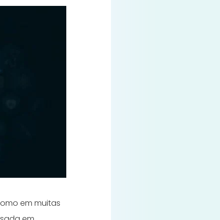
 como em muitas
 usada em