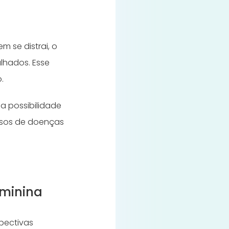
m se distrai, o
lhados. Esse
o.
 a possibilidade
asos de doenças
eminina
pectivas