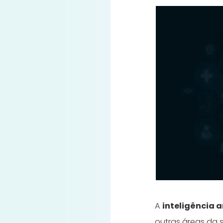
A
inteligência a
outras áreas da 