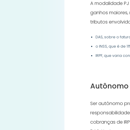
A modalidade PJ é
ganhos maiores, 
tributos envolvid
DAS, sobre o fatu
o INSS, que é de 11
IRPF, que varia con
Autônomo
Ser autônomo pr
responsabilidade 
cobranças de IRP