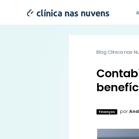
Blog Clínica nas N
Contabi
benefíc
por
And
Finanças