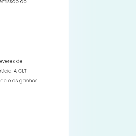
 emissão do
deveres de
ício. A CLT
dade e os ganhos