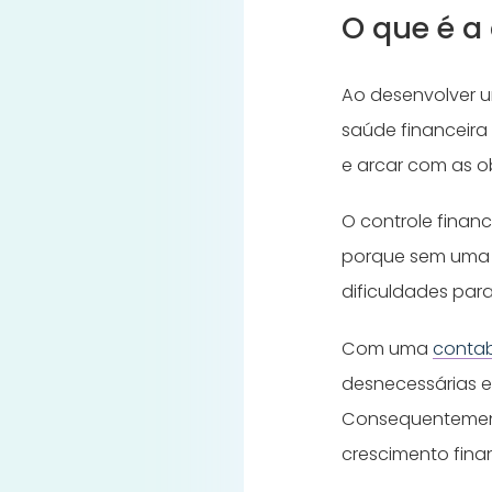
O que é a
Ao desenvolver u
saúde financeira
e arcar com as ob
O controle finan
porque sem uma c
dificuldades para 
Com uma
conta
desnecessárias 
Consequentement
crescimento finan