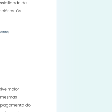
ssibilidade de
ciárias. Os
mento;
lve maior
as mesmas
 o pagamento do