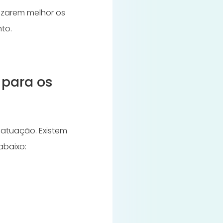
lizarem melhor os
to.
 para os
 atuação. Existem
abaixo: