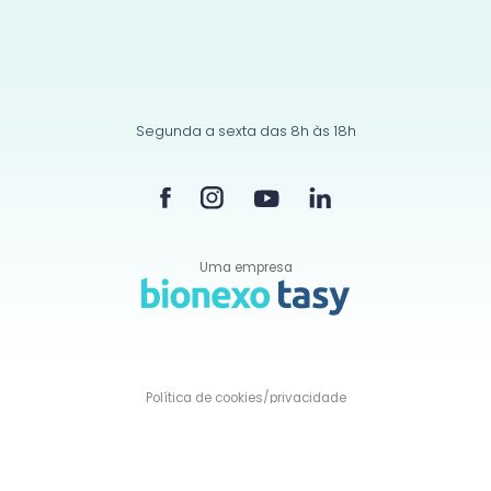
Segunda a sexta das 8h às 18h
Uma empresa
Política de
cookies/privacidade
© Todos os direitos reservados a Clínica nas Nuvens
Software médico para clínicas e consultórios
Desenvolvido por
2op Digital