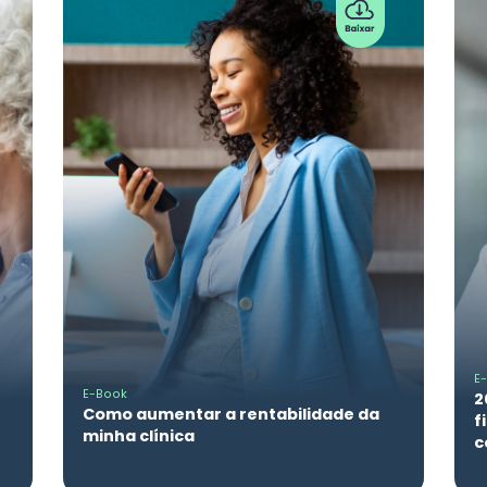
E
E-Book
2
Como aumentar a rentabilidade da
f
minha clínica
c