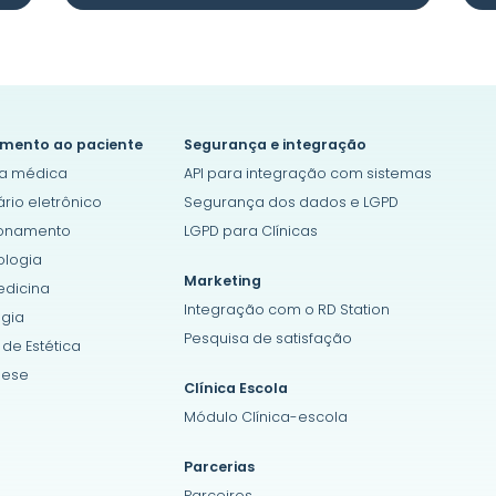
mento ao paciente
Segurança e integração
a médica
API para integração com sistemas
ário eletrônico
Segurança dos dados e LGPD
ionamento
LGPD para Clínicas
logia
Marketing
dicina
Integração com o RD Station
ogia
Pesquisa de satisfação
 de Estética
ese
Clínica Escola
Módulo Clínica-escola
Parcerias
Parceiros