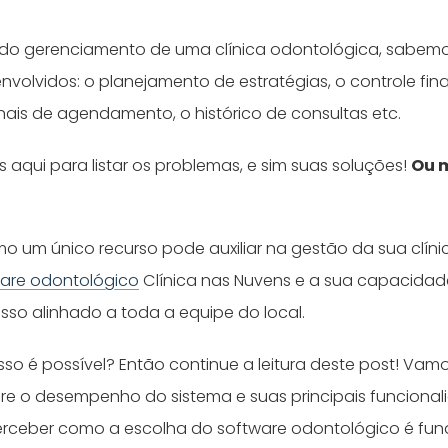
 do gerenciamento de uma clínica odontológica, sabem
nvolvidos: o planejamento de estratégias, o controle fina
nais de agendamento, o histórico de consultas etc.
 aqui para listar os problemas, e sim suas soluções!
Ou m
omo um único recurso pode auxiliar na gestão da sua clín
are odontológico
Clínica nas Nuvens e a sua capacidade 
so alinhado a toda a equipe do local.
so é possível? Então continue a leitura deste post! Vamo
re o desempenho do sistema e suas principais funcional
perceber como a escolha do software odontológico é fu