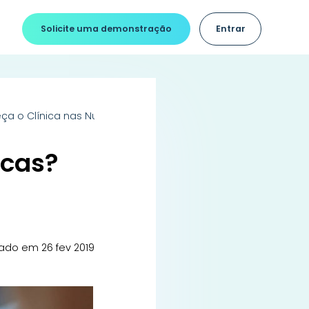
Solicite uma demonstração
Entrar
ça o Clínica nas Nuvens!
icas?
iado em 26 fev 2019