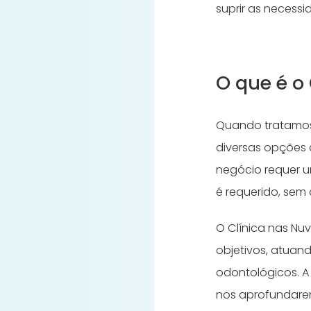
suprir as necessi
O que é o
Quando tratamo
diversas opções 
negócio requer u
é requerido, se
O Clínica nas Nu
objetivos, atuand
odontológicos. A
nos aprofundare