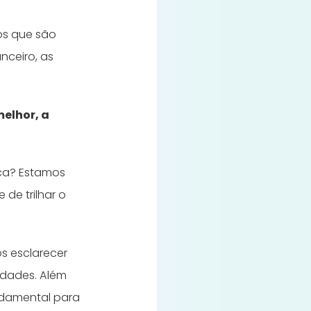
os que são
nceiro, as
elhor, a
ica? Estamos
de trilhar o
s esclarecer
idades. Além
ndamental para