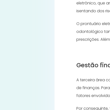
eletrônico, que 
isentando dos ri
O prontuário ele
odontológico tam
prescrições. Além
Gestão fin
A terceira área 
de finanças. Par
fatores envolvid
Por conseguinte,