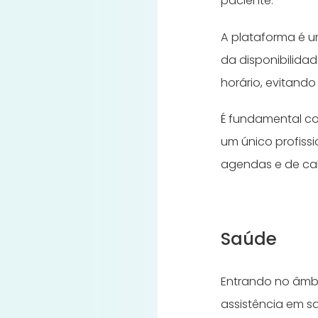
paciente.
A plataforma é u
da disponibilida
horário, evitando
É fundamental co
um único profiss
agendas e de cal
Saúde
Entrando no âmbi
assistência em s