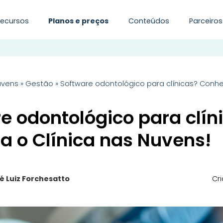
Recursos
Planos e preços
Conteúdos
Parceiros
uvens
»
Gestão
»
Software odontológico para clínicas? Conhe
e odontológico para clín
 o Clínica nas Nuvens!
é Luiz Forchesatto
Cr