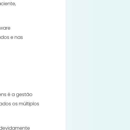
ciente,
tware
ados e nas
ens é a gestão
ados os múltiplos
m devidamente