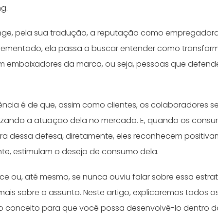
ng.
ge, pela sua tradução, a reputação como empregadora. 
lementado, ela passa a buscar entender como transform
m embaixadores da marca, ou seja, pessoas que defend
ência é de que, assim como clientes, os colaboradores 
lizando a atuação dela no mercado. E, quando os consu
ra dessa defesa, diretamente, eles reconhecem positiva
e, estimulam o desejo de consumo dela.
ce ou, até mesmo, se nunca ouviu falar sobre essa estra
ais sobre o assunto. Neste artigo, explicaremos todos os
 conceito para que você possa desenvolvê-lo dentro da