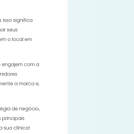
Isso significa
ar seus
em o local em
se engajem com a
midores
mente a marca e,
tégia de negócio,
 principais
 sua clínica!