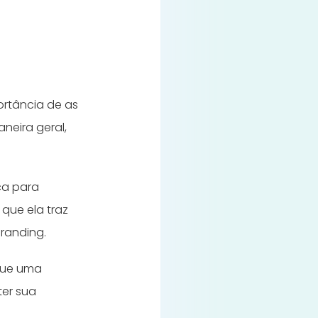
ortância de as
aneira geral,
ca para
 que ela traz
randing.
que uma
ter sua