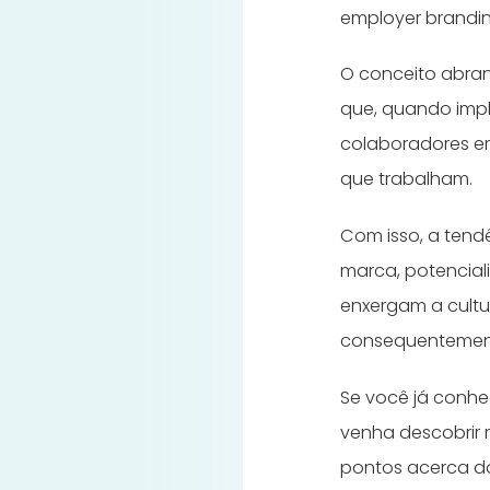
employer brandi
O conceito abran
que, quando imp
colaboradores e
que trabalham.
Com isso, a tend
marca, potencia
enxergam a cultu
consequentement
Se você já conhe
venha descobrir m
pontos acerca do