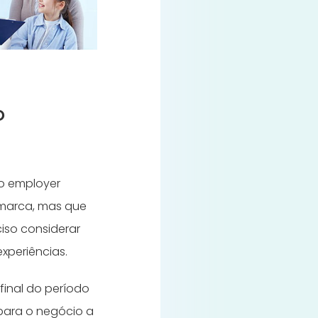
o
o employer
 marca, mas que
ciso considerar
experiências.
final do período
 para o negócio a