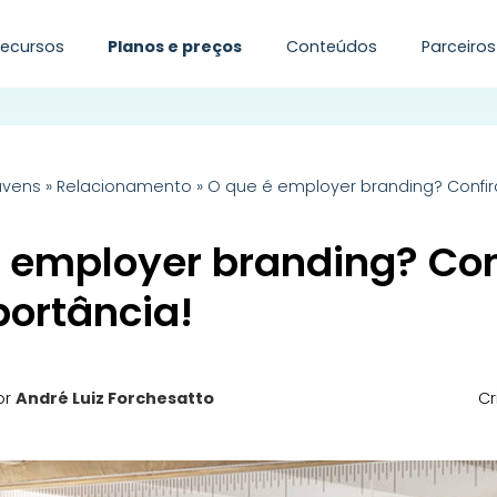
Recursos
Planos e preços
Conteúdos
Parceiros
uvens
»
Relacionamento
»
O que é employer branding? Confir
 employer branding? Con
ortância!
or
André Luiz Forchesatto
Cr