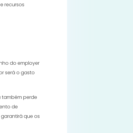
e recursos
enho do employer
or será o gasto
sa também perde
mento de
 garantirá que os