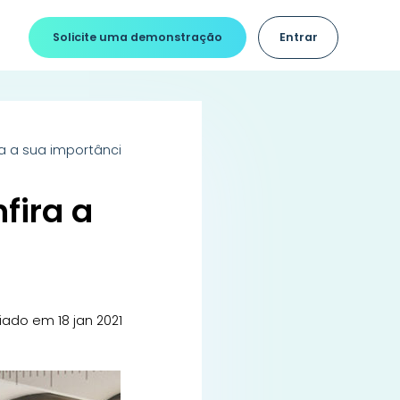
Solicite uma demonstração
Entrar
a a sua importância!
fira a
iado em 18 jan 2021