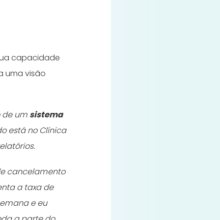
 sua capacidade
na uma visão
so de um
sistema
o está no Clínica
latórios.
 de cancelamento
nta a taxa de
 semana e eu
oda a parte do