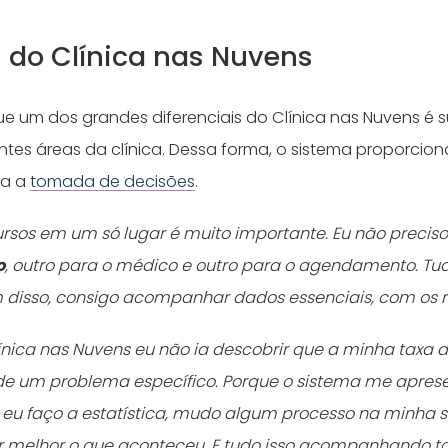
s do Clínica nas Nuvens
ue um dos grandes diferenciais do Clínica nas Nuvens é
entes áreas da clínica. Dessa forma, o sistema proporcio
ta a
tomada de decisões
.
cursos em um só lugar é muito importante. Eu não preci
o
, outro para o médico e outro para o agendamento. Tud
 disso, consigo acompanhar dados essenciais, com os re
línica nas Nuvens eu não ia descobrir que a minha taxa
de um problema específico. Porque o sistema me aprese
 eu faço a estatística, mudo algum processo na minha
r melhor o que aconteceu. E tudo isso acompanhando t