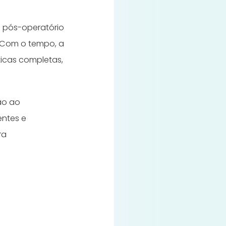
m pós-operatório
. Com o tempo, a
sticas completas,
ção ao
ntes e
ra