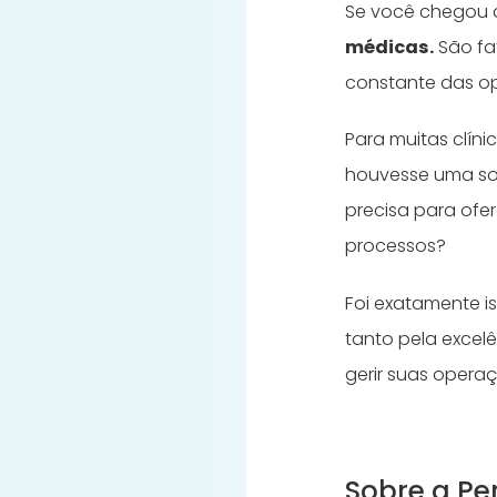
Se você chegou 
médicas.
São fa
constante das o
Para muitas clín
houvesse uma solu
precisa para ofe
processos?
Foi exatamente is
tanto pela excelê
gerir suas opera
Sobre a Per