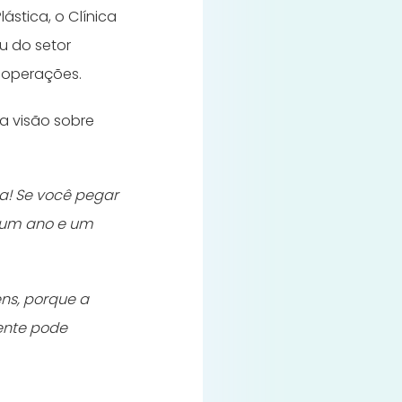
ástica, o Clínica
iu do setor
s operações.
ua visão sobre
ra! Se você pegar
, um ano e um
ns, porque a
gente pode