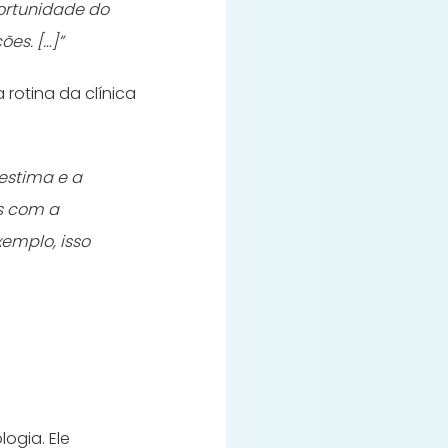
portunidade do
ões. […]”
 rotina da clínica
estima e a
ns com a
emplo, isso
ogia. Ele