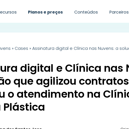
Recursos
Planos e preços
Conteúdos
Parceiros
uvens
»
Cases
»
Assinatura digital e Clínica nas Nuvens: a so
ura digital e Clínica nas
ão que agilizou contratos
u o atendimento na Clíni
a Plástica