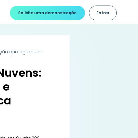
Solicite uma demonstração
Entrar
lução que agilizou contratos e otimizou o atendimento na Clíni
 Nuvens:
 e
ca