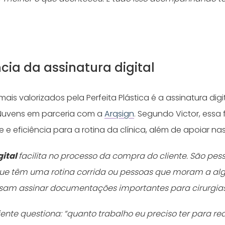
cia da assinatura digital
ais valorizados pela Perfeita Plástica é a assinatura digi
 Nuvens em parceria com a
A
rqsig
n
. Segundo Victor, essa
e e eficiência para a rotina da clínica, além de apoiar n
gital
facilita no processo da compra do cliente. São pes
 que têm uma rotina corrida ou pessoas que moram a a
isam assinar documentações importantes para cirurgias
nte questiona: “quanto trabalho eu preciso ter para rea