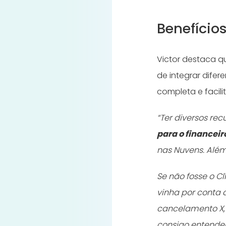
Benefício
Victor destaca q
de integrar difer
completa e facili
“Ter diversos re
para o financeir
nas Nuvens. Além
Se não fosse o C
vinha por conta 
cancelamento X,
consigo entende