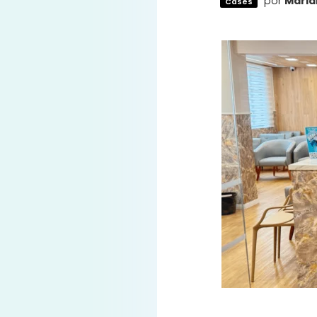
por
Maria
Cases