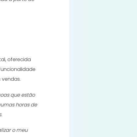
tal, oferecida
 funcionalidade
as vendas.
soas que estão
lgumas horas de
.
lizar o meu