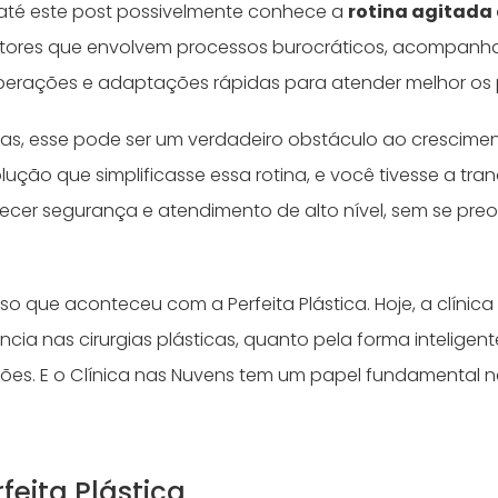
até este post possivelmente conhece a
rotina agitada 
tores que envolvem processos burocráticos, acompan
perações e adaptações rápidas para atender melhor os
icas, esse pode ser um verdadeiro obstáculo ao crescimen
ção que simplificasse essa rotina, e você tivesse a tra
recer segurança e atendimento de alto nível, sem se pr
so que aconteceu com a Perfeita Plástica. Hoje, a clínic
ncia nas cirurgias plásticas, quanto pela forma inteligen
ções. E o Clínica nas Nuvens tem um papel fundamental 
feita Plástica