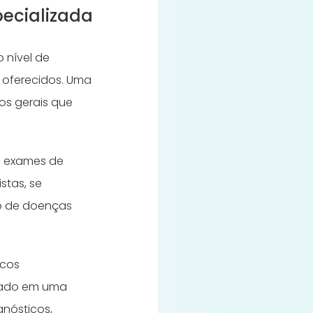
pecializada
o nível de
 oferecidos.
Uma
cos gerais que
s, exames de
stas, se
to de doenças
icos
izado em uma
gnósticos,