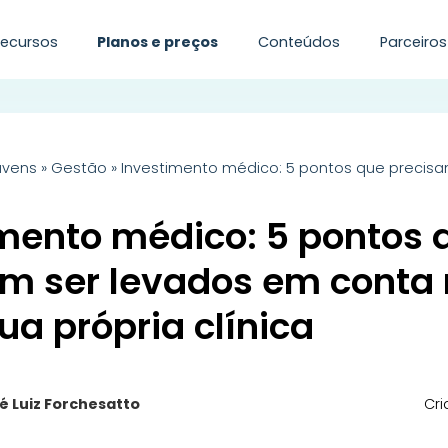
Recursos
Planos e preços
Conteúdos
Parceiros
uvens
»
Gestão
»
Investimento médico: 5 pontos que precisam
mento médico: 5 pontos 
m ser levados em conta 
sua própria clínica
é Luiz Forchesatto
Cri