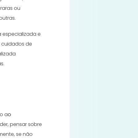
raras ou
outras.
a especializada e
e cuidados de
alizada
s.
ão a
o
nder, pensar sobre
mente, se não