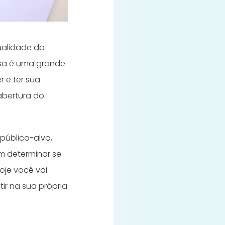
ualidade do
Essa é uma grande
 e ter sua
abertura do
público-alvo,
m determinar se
oje você vai
ir na sua própria