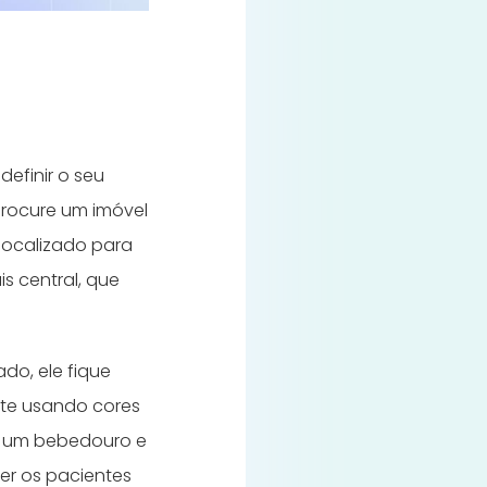
definir o seu
 Procure um imóvel
localizado para
s central, que
do, ele fique
nte usando cores
a, um bebedouro e
er os pacientes