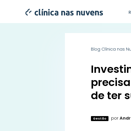
Blog Clínica nas N
Investi
precisa
de ter 
por
Andr
Gestão