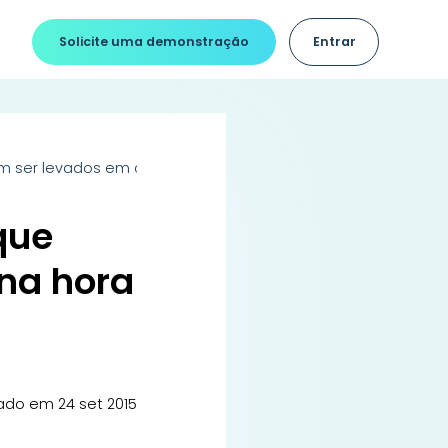
Solicite uma demonstração
Entrar
 ser levados em conta na hora de ter sua própria clínica
que
na hora
ado em 24 set 2015