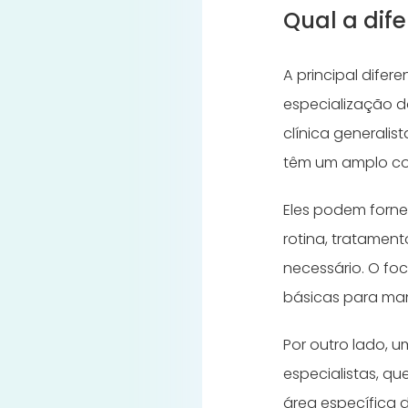
Qual a dife
A principal difer
especialização d
clínica generalis
têm um amplo co
Eles podem forne
rotina, tratamen
necessário. O fo
básicas para man
Por outro lado, 
especialistas, 
área específica 