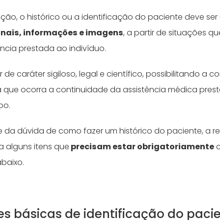
ção, o histórico ou a identificação do paciente deve se
inais, informações e imagens
, a partir de situações q
ência prestada ao indivíduo.
e caráter sigiloso, legal e científico, possibilitando a
ra que ocorra a continuidade da assistência médica pre
po.
te da dúvida de como fazer um histórico do paciente, a r
a alguns itens que
precisam estar obrigatoriamente
c
abaixo.
s básicas de identificação do paci