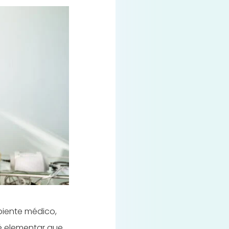
iente médico,
é elementar que