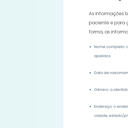
As informações b
paciente e para g
forma, as inform
Nome completo: o 
apelidos.
Data de nasciment
Gênero: a identid
Endereço: o ender
cidade, estado/pr