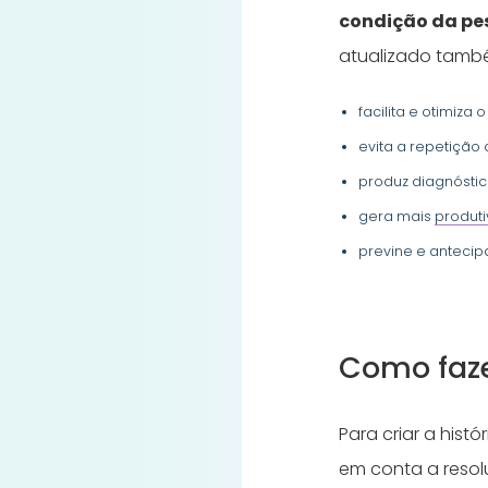
condição da p
atualizado també
facilita e otimiza
evita a repetição
produz diagnóstic
gera mais
produt
previne e antecip
Como faze
Para criar a hist
em conta a resol