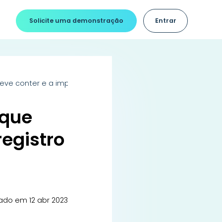
Solicite uma demonstração
Entrar
deve conter e a importância do registro médico para sua clín
 que
registro
ado em 12 abr 2023