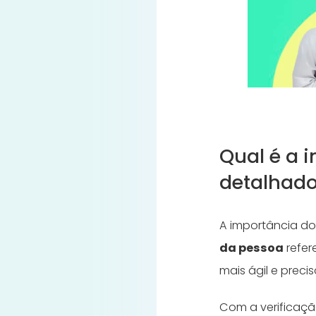
Qual é a 
detalhad
A importância do
da pessoa
refer
mais ágil e precis
Com a verificaçã