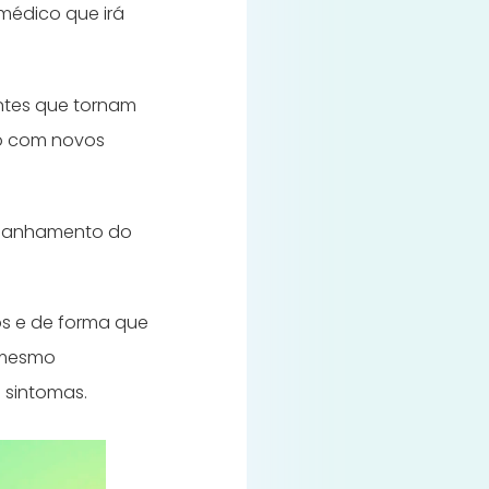
médico que irá
ntes que tornam
po com novos
mpanhamento do
s e de forma que
é mesmo
 sintomas.