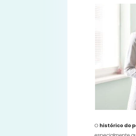
O
histórico do 
especialmente qu