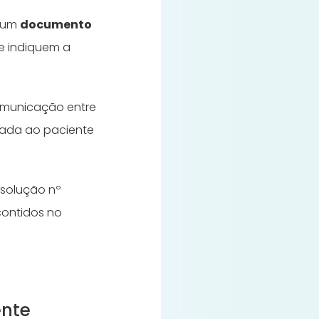
r um
documento
ue indiquem a
 comunicação entre
stada ao paciente
esolução nº
ontidos no
ente