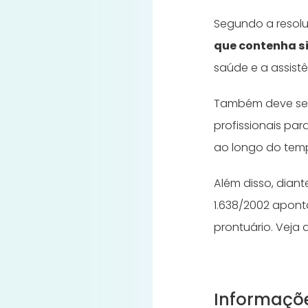
Segundo a resolu
que contenha s
saúde e a assist
Também deve ser d
profissionais pa
ao longo do tem
Além disso, dian
1.638/2002 apont
prontuário. Veja 
Informaçõe