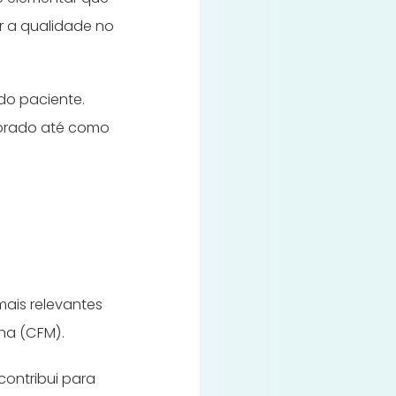
r a qualidade no
do paciente.
borado até como
mais relevantes
na (CFM).
contribui para