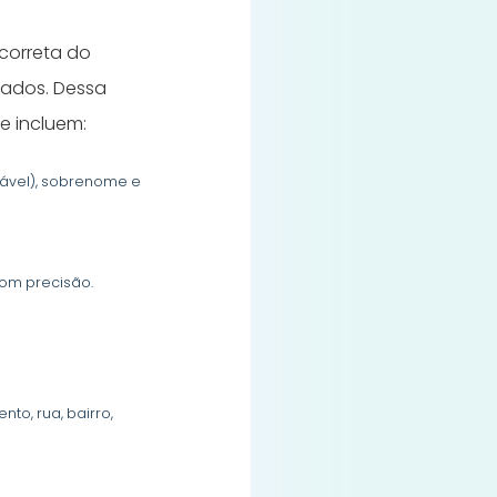
 correta do
izados. Dessa
e incluem:
cável), sobrenome e
com precisão.
o, rua, bairro,