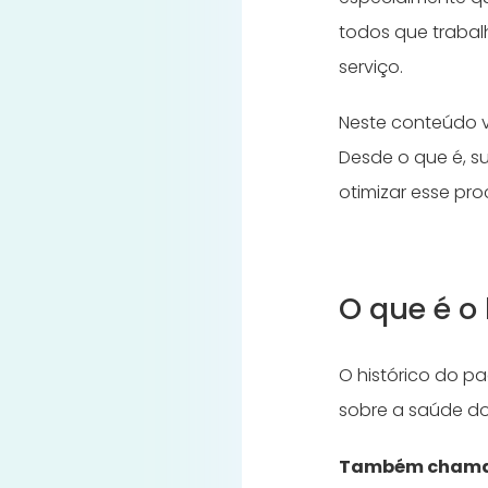
todos que trabal
serviço.
Neste conteúdo v
Desde o que é, 
otimizar esse pr
O que é o 
O histórico do p
sobre a saúde do
Também chamado