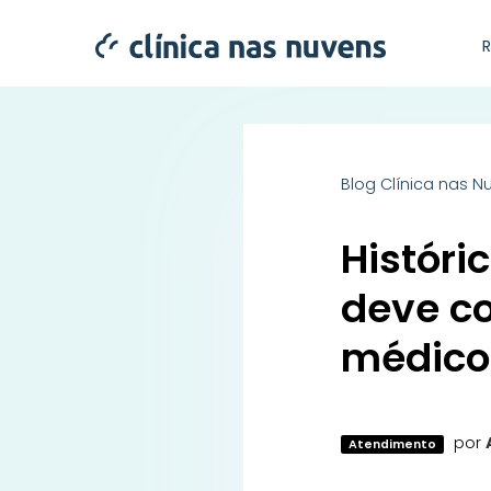
Blog Clínica nas N
Históri
deve co
médico 
por
Atendimento