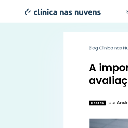
Blog Clínica nas N
A impor
avalia
por
Andr
Gestão