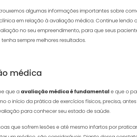
 trouxemos algumas informações importantes sobre co
clínica em relação à avaliação médica. Continue lendo o
aliação no seu empreendimento, para que seus pacient
cê tenha sempre melhores resultados.
ção médica
abe que a
avaliação médica é fundamental
e que o pa
 o início da prática de exercícios físicos, precisa, ante
valiação para conhecer seu estado de saúde.
oas que sofrem lesões e até mesmo infartos por pratica
tar um médico, são consideráveis. Diante dessa constata