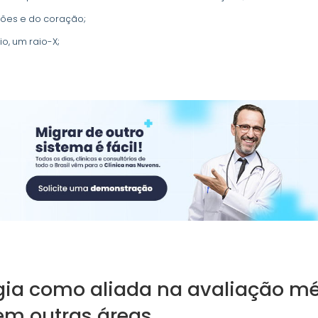
mões e do coração;
o, um raio-X;
gia como aliada na avaliação mé
m outras áreas