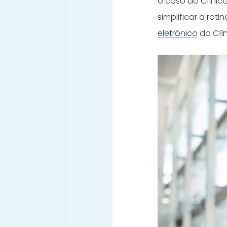
o caso do Clínic
simplificar a rot
eletrônico
do Clín