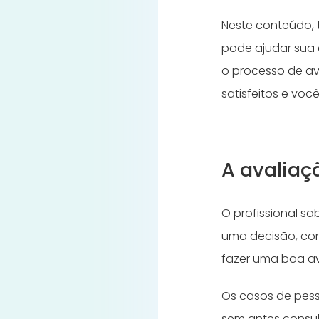
Neste conteúdo,
pode ajudar sua 
o processo de av
satisfeitos e vo
A avalia
O profissional s
uma decisão, como
fazer uma boa a
Os casos de pess
sem antes consul