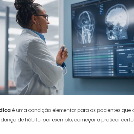
dica
é uma condição elementar para os pacientes que d
dança de hábito, por exemplo, começar a praticar certos