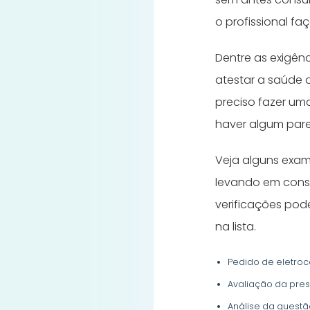
o profissional f
Dentre as exigê
atestar a saúde 
preciso fazer um
haver algum par
Veja alguns exa
levando em consi
verificações pod
na lista.
Pedido de eletro
Avaliação da pres
Análise da questã