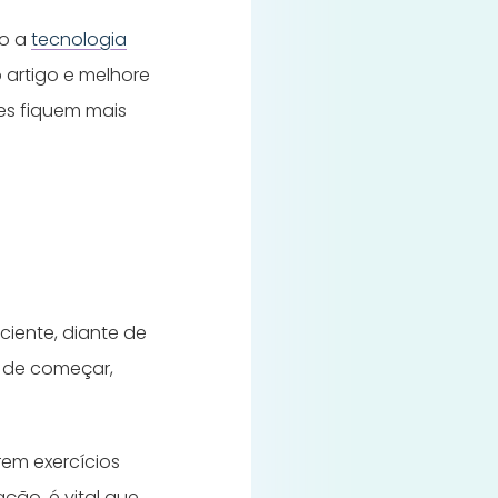
mo a
tecnologia
 artigo e melhore
es fiquem mais
ciente, diante de
s de começar,
rem exercícios
ção, é vital que