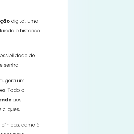
ação
digital, uma
uindo o histórico
ossibilidade de
 e senha.
ta, gera um
tes. Todo o
tende
aos
s cliques.
 clínicas, como é