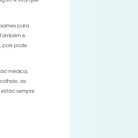
 exames para
s. Também é
, pois pode
ção médica,
olhido, as
s estão sempre