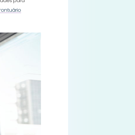
idades para
rontuário