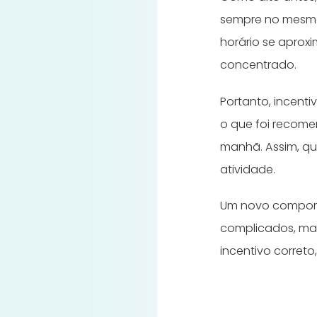
sempre no mesmo 
horário se aproxi
concentrado.
Portanto, incenti
o que foi recom
manhã. Assim, qu
atividade.
Um novo comport
complicados, mas
incentivo correto