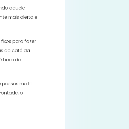
ando aquele
nte mais alerta e
 fixos para fazer
is do café da
é hora da
e passos muito
vontade, o