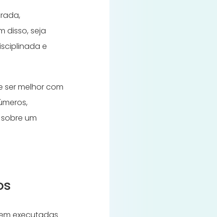
grada,
 disso, seja
sciplinada e
e ser melhor com
números,
 sobre um
os
orem executadas