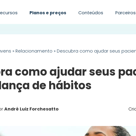
Recursos
Planos e preços
Conteúdos
Parceiros
uvens
»
Relacionamento
»
Descubra como ajudar seus pacie
ra como ajudar seus pa
ança de hábitos
or
André Luiz Forchesatto
Cri