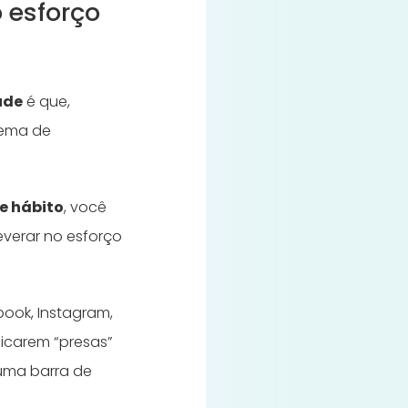
 esforço
úde
é que,
tema de
e hábito
, você
everar no esforço
ook, Instagram,
ficarem “presas”
 uma barra de