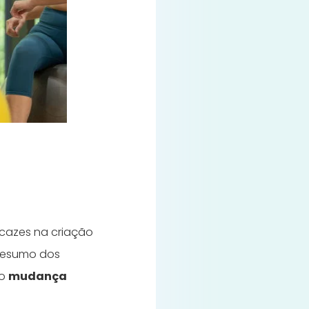
icazes na criação
 resumo dos
mo
mudança