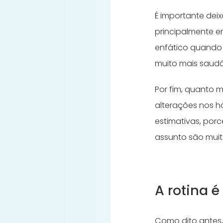
É importante dei
principalmente em
enfático quando 
muito mais saudá
Por fim, quanto 
alterações nos há
estimativas, po
assunto são mui
A rotina 
Como dito antes,